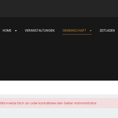
HOME
VERANSTALTUNGEN
GEMEINSCHAFT
ZEITLADEN
itte melde Dich an oder kontaktiere den Seiten Administrator.