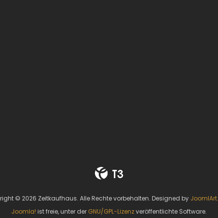
ight © 2026 Zeitkaufhaus. Alle Rechte vorbehalten. Designed by
JoomlAr
Joomla!
ist freie, unter der
GNU/GPL-Lizenz
veröffentlichte Software.