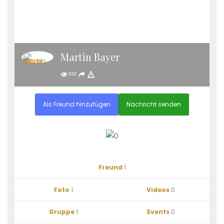
Martin Bayer
530
Als Freund hinzufügen
Nachricht senden
Freund
1
Foto
1
Videos
0
Gruppe
1
Events
0