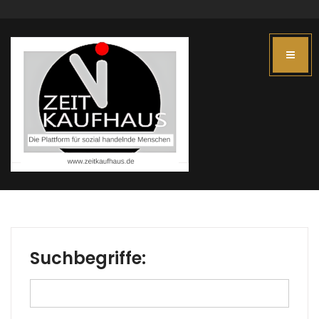
Suchbegriffe:
Suchformular